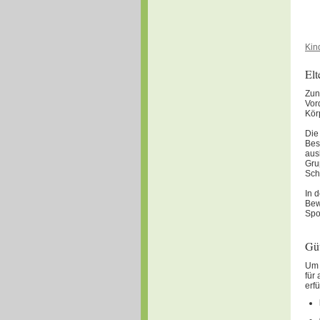
Kin
Elt
Zun
Vor
Kör
Die
Bes
aus
Gru
Sch
In 
Bew
Spo
Güt
Um 
für
erfü