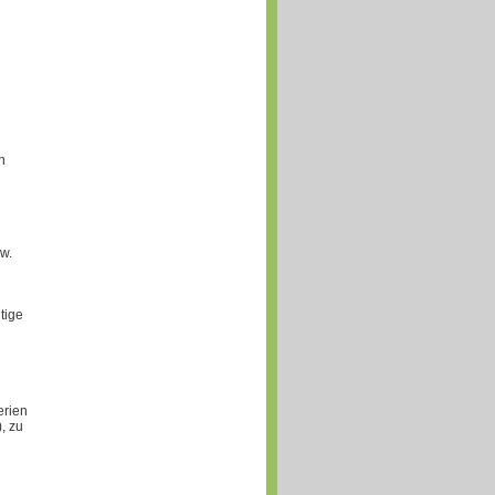
n
w.
tige
erien
, zu