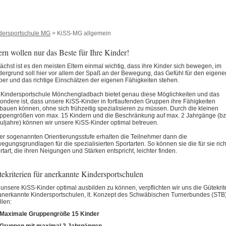
dersportschule MG
>
KiSS-MG allgemein
ern wollen nur das Beste für Ihre Kinder!
ächst ist es den meisten Eltern einmal wichtig, dass ihre Kinder sich bewegen, im
dergrund soll hier vor allem der Spaß an der Bewegung, das Gefühl für den eigene
per und das richtige Einschätzen der eigenen Fähigkeiten stehen.
 Kindersportschule Mönchengladbach bietet genau diese Möglichkeiten und das
ondere ist, dass unsere KiSS-Kinder in fortlaufenden Gruppen ihre Fähigkeiten
bauen können, ohne sich frühzeitig spezialisieren zu müssen. Durch die kleinen
ppengrößen von max. 15 Kindern und die Beschränkung auf max. 2 Jahrgänge (bz
uljahre) können wir unsere KiSS-Kinder optimal betreuen.
der sogenannten Orientierungsstufe erhalten die Teilnehmer dann die
egungsgrundlagen für die spezialisierten Sportarten. So können sie die für sie rich
rtart, die ihren Neigungen und Stärken entspricht, leichter finden.
ekriterien für anerkannte Kindersportschulen
unsere KiSS-Kinder optimal ausbilden zu können, verpflichten wir uns die Gütekrit
 anerkannte Kindersportschulen, lt. Konzept des Schwäbischen Turnerbundes (STB)
llen:
Maximale Gruppengröße 15 Kinder