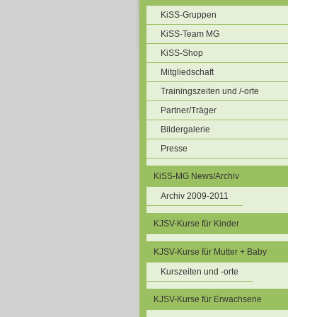
KiSS-Gruppen
KiSS-Team MG
KiSS-Shop
Mitgliedschaft
Trainingszeiten und /-orte
Partner/Träger
Bildergalerie
Presse
KiSS-MG News/Archiv
Archiv 2009-2011
KJSV-Kurse für Kinder
KJSV-Kurse für Mutter + Baby
Kurszeiten und -orte
KJSV-Kurse für Erwachsene