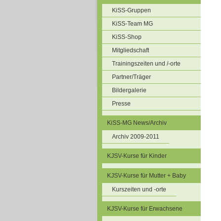
KiSS-Gruppen
KiSS-Team MG
KiSS-Shop
Mitgliedschaft
Trainingszeiten und /-orte
Partner/Träger
Bildergalerie
Presse
KiSS-MG News/Archiv
Archiv 2009-2011
KJSV-Kurse für Kinder
KJSV-Kurse für Mutter + Baby
Kurszeiten und -orte
KJSV-Kurse für Erwachsene