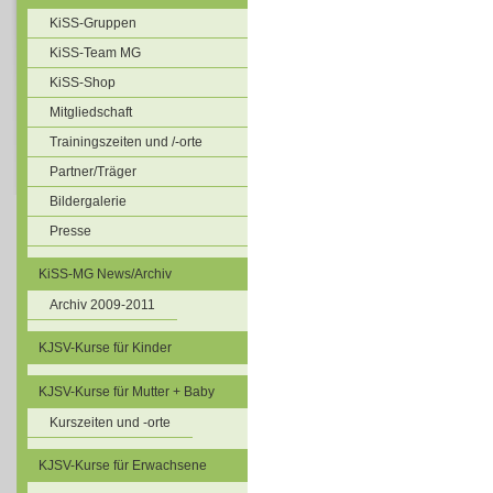
KiSS-Gruppen
KiSS-Team MG
KiSS-Shop
Mitgliedschaft
Trainingszeiten und /-orte
Partner/Träger
Bildergalerie
Presse
KiSS-MG News/Archiv
Archiv 2009-2011
KJSV-Kurse für Kinder
KJSV-Kurse für Mutter + Baby
Kurszeiten und -orte
KJSV-Kurse für Erwachsene